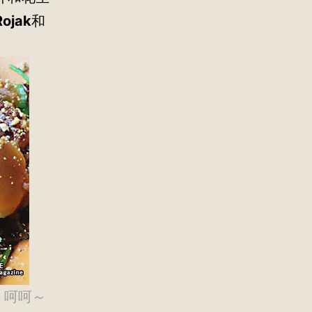
Rojak
和
。呵呵～