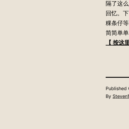
隔了这么
回忆。下次
粿条仔等
简简单单
【 按这里
Published
By
Steven1