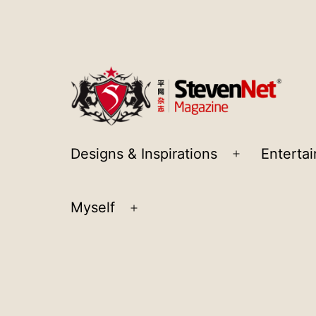
Skip
to
content
StevenNet
Designs & Inspirations
Enterta
Open
Magazine
menu
Myself
Open
menu