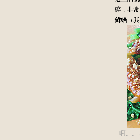
碎，非常
鲜蛤
（我
啊。。