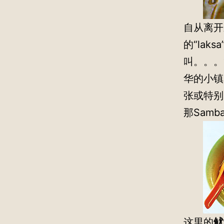
自从离开
的“lak
叫。。。
华的小镇
张或特别
那Sam
这里的
鱿