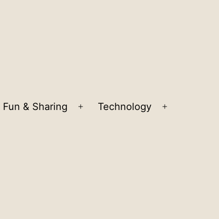
Fun & Sharing
Technology
en
Open
Open
nu
menu
menu