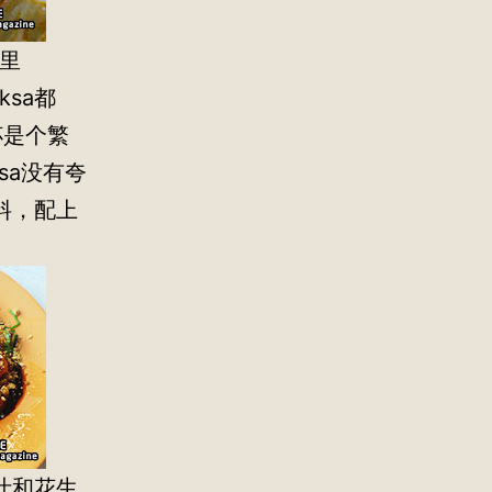
这里
ksa都
杯是个繁
sa没有夸
料，配上
汁和花生