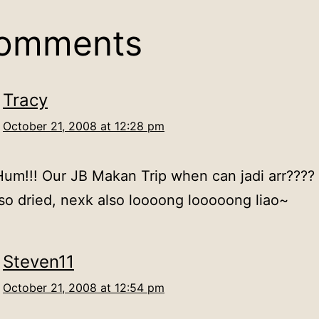
comments
Tracy
October 21, 2008 at 12:28 pm
Hum!!! Our JB Makan Trip when can jadi arr????
lso dried, nexk also loooong looooong liao~
Steven11
October 21, 2008 at 12:54 pm