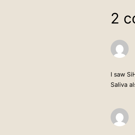
2 
I saw Si
Saliva a