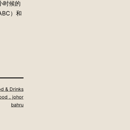
小时候的
ABC）和
d & Drinks
ood，johor
bahru