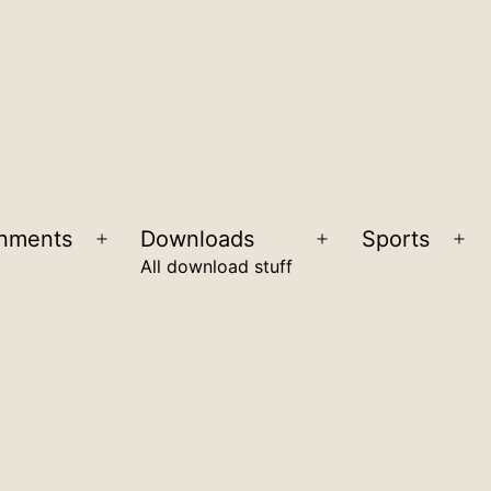
inments
Downloads
Sports
Open
Open
Op
All download stuff
menu
menu
me