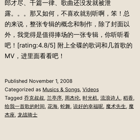
郎才尽、千篇一律、歌曲还没发就被泄
露。。。那又如何，不喜欢就别听啊，笨！总
的来说，整张专辑的概念和制作，除了封面以
外，我觉得是值得捧场的一张专辑，你听听看
吧！[rating:4.8/5] 附上全碟的歌词和几首歌的
MV，进里面看看吧！
Published
November 1, 2008
Categorized as
Musics & Songs
,
Videos
Tagged
乔克叔叔
,
兰亭序
,
周杰伦
,
时光机
,
流浪诗人
,
稻香
,
给我一首歌的时间
,
花海
,
蛇舞
,
说好的幸福呢
,
魔术先生
,
魔
杰座
,
龙战骑士