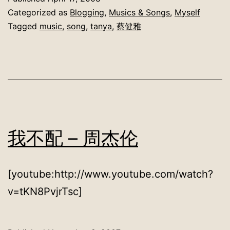
Categorized as
Blogging
,
Musics & Songs
,
Myself
Tagged
music
,
song
,
tanya
,
蔡健雅
我不配 – 周杰伦
[youtube:http://www.youtube.com/watch?
v=tKN8PvjrTsc]