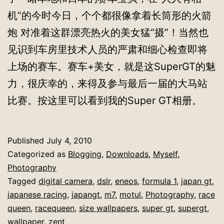
机”的今时今日，个个都很像拿着长筒形的火箭
炮 对准着这群漂亮热火的美女猛“摄”！当然也
见识到车房里技术人员的严肃和细心检查即将
上场的赛车。赛车+美女，就是这SuperGT的魅
力，很庆幸的，来得及参与最后一届的大马站
比赛。按这里可以看到我的Super GT相册。
Published
July 4, 2010
Categorized as
Blogging
,
Downloads
,
Myself
,
Photography
Tagged
digital camera
,
dslr
,
eneos
,
formula 1
,
japan gt
,
japanese racing
,
japangt
,
m7
,
motul
,
Photography
,
race
queen
,
racequeen
,
size wallpapers
,
super gt
,
supergt
,
wallpaper
,
zent