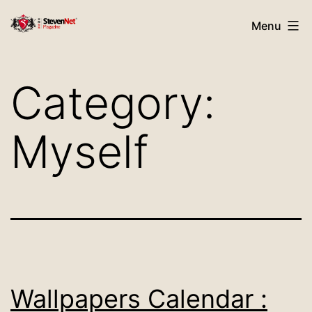
Skip
StevenNet
Menu
to
Magazine
content
Category:
Myself
Wallpapers Calendar :