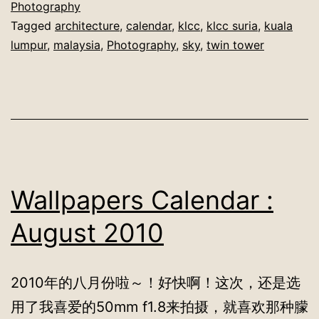
Photography
Tagged
architecture
,
calendar
,
klcc
,
klcc suria
,
kuala
lumpur
,
malaysia
,
Photography
,
sky
,
twin tower
Wallpapers Calendar :
August 2010
2010年的八月份啦～！好快啊！这次，还是选
用了我喜爱的50mm f1.8来拍摄，就喜欢那种朦