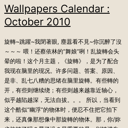
Wallpapers Calendar :
October 2010
旋轉~跳躍~我閉著眼, 塵囂看不見~你沉醉了沒
～～～ 喂！还蔡依林的“舞娘”咧！乱旋轉会头
晕的啦！这个月主题，《旋轉》，是为了配合
我现在脑里的现况。许多问题、答案、原因、
是非、乱七八糟的思绪在脑里旋轉。有些轉的
开，有些则继续绕；有些则越来越靠近轴心，
似乎越陷越深，无法自拔。。。 所以，当看到
这个酷似“幽浮”的物体时，便忍不住把它拍下
来，还真像那想像中那旋轉的物体。那，你/妳