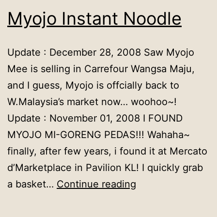
Myojo Instant Noodle
Update : December 28, 2008 Saw Myojo
Mee is selling in Carrefour Wangsa Maju,
and I guess, Myojo is offcially back to
W.Malaysia’s market now… woohoo~!
Update : November 01, 2008 I FOUND
MYOJO MI-GORENG PEDAS!!! Wahaha~
finally, after few years, i found it at Mercato
d’Marketplace in Pavilion KL! I quickly grab
Myojo
a basket…
Continue reading
Instant
Noodle