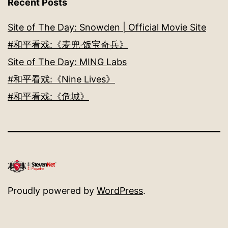
Recent Posts
Site of The Day: Snowden | Official Movie Site
#和平看戏:《麦兜‧饭宝奇兵》
Site of The Day: MING Labs
#和平看戏:《Nine Lives》
#和平看戏:《危城》
Proudly powered by
WordPress
.