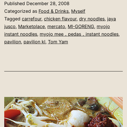
Published
December 28, 2008
Categorized as
Food & Drinks
,
Myself
Tagged
carrefour
,
chicken flavour
,
dry noodles
,
jaya
jusco
,
Marketplace
,
mercato
,
MI-GORENG
,
myojo
instant noodles
,
myojo mee，pedas，instant noodles
,
pavilion
,
pavilion kl
,
Tom Yam