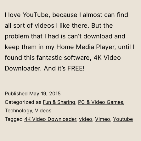
I love YouTube, because I almost can find
all sort of videos I like there. But the
problem that I had is can’t download and
keep them in my Home Media Player, until I
found this fantastic software, 4K Video
Downloader. And it’s FREE!
Published
May 19, 2015
Categorized as
Fun & Sharing
,
PC & Video Games
,
Technology
,
Videos
Tagged
4K Video Downloader
,
video
,
Vimeo
,
Youtube