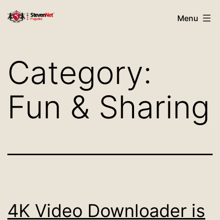
Skip
StevenNet
Menu
to
Magazine
content
Category:
Fun & Sharing
4K Video Downloader is