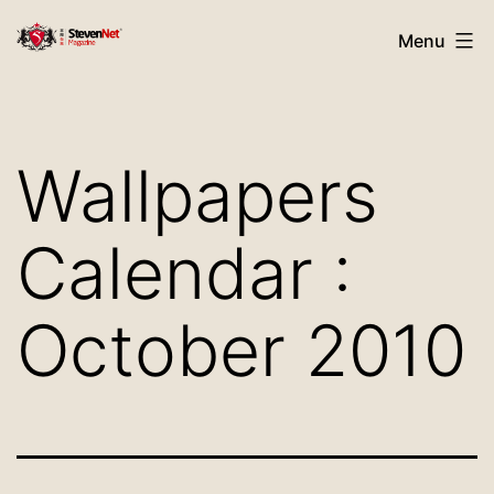
Skip
StevenNet
Menu
to
Magazine
content
Wallpapers
Calendar :
October 2010