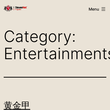
Skip
StevenNet
Menu
to
Magazine
content
Category:
Entertainment
黄金甲