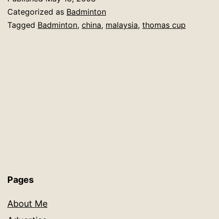
Categorized as
Badminton
Tagged
Badminton
,
china
,
malaysia
,
thomas cup
Pages
About Me