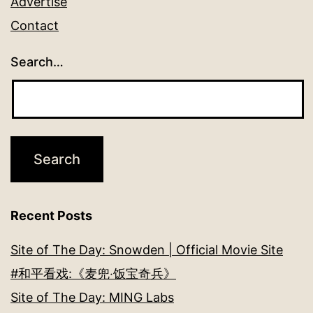
Advertise
Contact
Search…
Recent Posts
Site of The Day: Snowden | Official Movie Site
#和平看戏:《麦兜‧饭宝奇兵》
Site of The Day: MING Labs