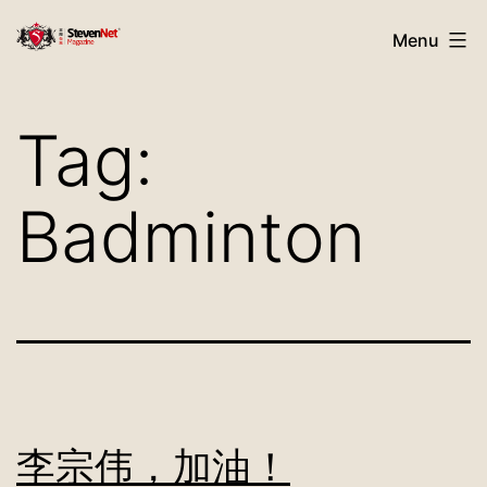
Skip
StevenNet
Menu
to
Magazine
content
Tag:
Badminton
李宗伟，加油！