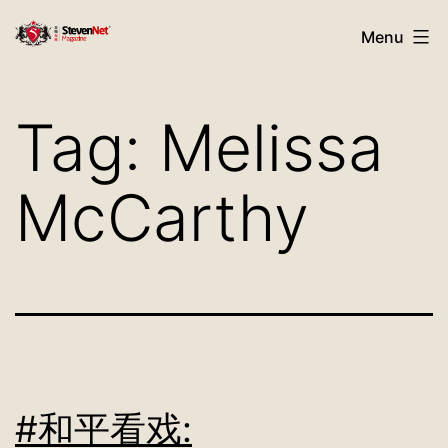
Skip
StevenNet
Menu
to
Magazine
content
Tag:
Melissa
McCarthy
#和平看戏: