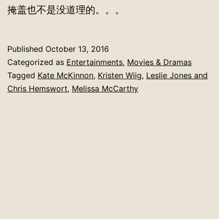
掩盖也不是没道理的。。。
Published
October 13, 2016
Categorized as
Entertainments
,
Movies & Dramas
Tagged
Kate McKinnon
,
Kristen Wiig
,
Leslie Jones and
Chris Hemswort
,
Melissa McCarthy